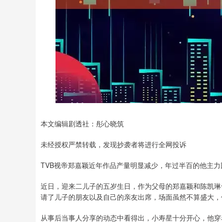
本文编辑剧透社：彤心晓筑
未经授权严禁转载，发现抄袭者将进行全网投诉
TVB视帝郑嘉颖近年作品产量明显减少，年过半百的他主
近日，迎来二儿子的五岁生日，作为父母的郑嘉颖和陈凯琳
请了儿子的朋友以及自己的亲友出席，场面虽然不算盛大，
从事后当事人分享的动态中看得出，小寿星十分开心，他穿