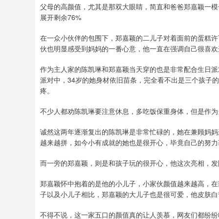
父母的高颜值，尤其是那双大眼睛，简直和爸爸郑嘉颖一模
展开剩余76%
在一众小伙伴的包围下，郑嘉颖的二儿子对着面前的蛋糕许
伙也明显感受到妈妈的一番心意，他一直在强调自己很喜欢
作为主人家的陈凯琳和郑嘉颖当天穿的也是非常配合生日派
派对中，34岁的她身材依旧苗条，完全看不出是三个孩子
疼。
不少人都劝陈凯琳要注意休息，多吃饭保重身体，但是作为
诚然这两年逐渐复出的陈凯琳是非常忙碌的，她在兼顾妈妈
越来越拼，如今小有成就的她也是很开心，毕竟自己的努力
而一旁的郑嘉颖，则是和孩子玩的很开心，他这次亮相，发
郑嘉颖怀中抱着的是他的小儿子，小家伙颜值越来越高，在
子以及小儿子相比，郑嘉颖的大儿子也是很可爱，他皮肤白
不得不说，这一家五口的颜值真的让人羡慕，网友们都纷纷