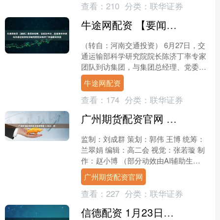
查看：
210
分类：
联华证券
牛途网配资 【要闻】集团总经理、党委副书记、副董事长关健与交通运输部科学研究院院长陈济丁开展座谈交流
（转自：河南交通投资） 6月27日，交
通运输部科学研究院院长陈济丁率专家
团队到访集团，与集团总经理、党委副
书记、副董事长关健及相关部门、相关
牛途网配资
单位负责人开展座谈交....
查看：
174
分类：
联华证券
广州期货配资官网 创意微视频丨2026，稳！
监制：刘成群 策划：郭伟 王博 统筹：
兰翠娟 编辑：高二会 视觉：张若璇 制
作：赵小博 （部分动效由AI辅助生
成）....
广州期货配资官网
查看：
227
分类：
联华证券
信德配资 1月23日华海转债下跌0.97%，转股溢价率136.32%