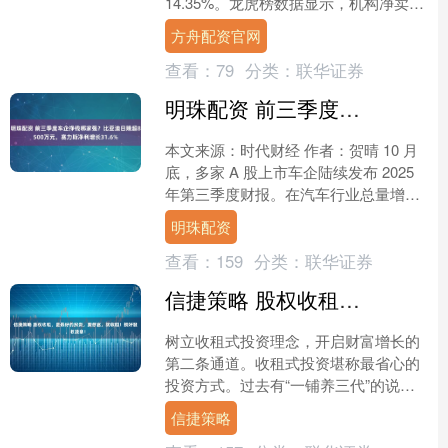
14.35%。龙虎榜数据显示，机构净卖出
1.26亿元，营业部席位合计净卖出1.5....
方舟配资官网
查看：
79
分类：
联华证券
明珠配资 前三季度车企挣钱哪家强？比亚迪日赚超8500万元，赛力斯净利增长31.6%
本文来源：时代财经 作者：贺晴 10 月
底，多家 A 股上市车企陆续发布 2025
年第三季度财报。在汽车行业总量增长
与结构分化中，不同车企业绩情况也呈
明珠配资
现反差。....
查看：
159
分类：
联华证券
信捷策略 股权收租，是最好的投资，要想富，就收租！攒好股，收股息！
树立收租式投资理念，开启财富增长的
第二条通道。收租式投资堪称最省心的
投资方式。过去有“一铺养三代”的说
法，谁家要是拥有一间商铺，基本上几
信捷策略
代人都能衣食无忧，着实令....