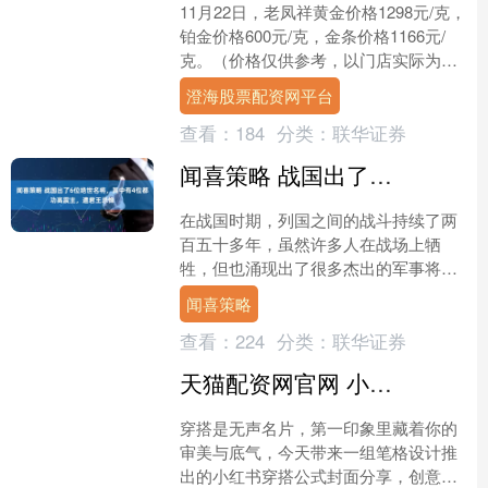
11月22日，老凤祥黄金价格1298元/克，
铂金价格600元/克，金条价格1166元/
克。（价格仅供参考，以门店实际为
准）同日上海黄金交易所现货黄金
澄海股票配资网平台
AU9999....
查看：
184
分类：
联华证券
闻喜策略 战国出了6位绝世名将，其中有4位都功高震主，遭君王忌惮
在战国时期，列国之间的战斗持续了两
百五十多年，虽然许多人在战场上牺
牲，但也涌现出了很多杰出的军事将
领。这些名将在战场上相互厮杀，时而
闻喜策略
联合，时而对立，展现出极高的....
查看：
224
分类：
联华证券
天猫配资网官网 小红书穿搭公式封面分享 | 让你的穿搭笔记辨识度拉满
穿搭是无声名片，第一印象里藏着你的
审美与底气，今天带来一组笔格设计推
出的小红书穿搭公式封面分享，创意配