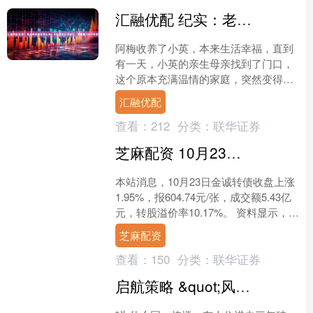
汇融优配 纪实：老人将弃婴抚养长大，不料养女认回生母，养母要200万补偿
阿梅收养了小英，本来生活幸福，直到
有一天，小英的亲生母亲找到了门口，
这个原本充满温情的家庭，突然变得紧
张和矛盾重重。 阿梅当初选择领养孩子
汇融优配
时，就有担心，怕孩子长....
查看：
212
分类：
联华证券
芝麻配资 10月23日金诚转债上涨1.95%，转股溢价率10.17%
本站消息，10月23日金诚转债收盘上涨
1.95%，报604.74元/张，成交额5.43亿
元，转股溢价率10.17%。 资料显示，金
诚转债信用级别为“AA”，债券....
芝麻配资
查看：
150
分类：
联华证券
启航策略 &quot;风水师不敢说的秘密：水口吉凶断法让你少走20年弯路&quot;