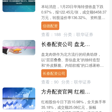
本站消息，1月23日华海转债收盘下跌
0.97%，报122.45元/张，成交额6458.37
万元，转股溢价率136.32%。 资料显
示，华海转债信用级别为“AA”....
信德配资
查看：
188
分类：
联华证券
长春配资公司 盘龙肉饼
盘龙肉饼作为北方流行的经典馅饼，
以“层层叠叠、形似盘龙”的独特造型
和“外皮酥脆、内馅软糯”的口感著称。
其核心工艺在于通过面皮折叠卷制与肉
长春配资公司
馅分层分布，将普通的馅饼....
查看：
90
分类：
联华证券
方舟配资官网 红相股份1月15日龙虎榜数据
红相股份今日下跌10.98%，全天换手率
35.18%，成交额25.08亿元，振幅