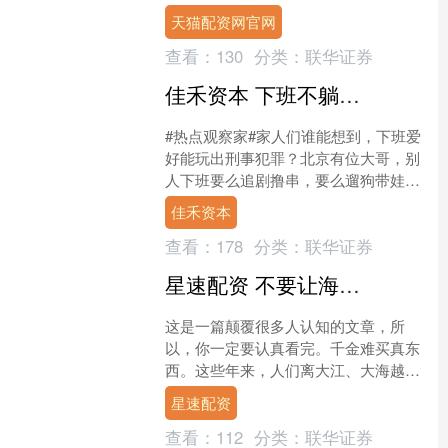
色结合个性单品、拼贴设计，适配冬日
天猫配资网官网
穿搭公式、小红书封面、爆....
查看：
130
分类：
联华证券
佳禾资本 下班不躺平专打鸟？冰箱藏44只“野味”，大哥馋嘴馋出刑事案
#热点观察家#家人们谁能想到，下班爱
好能玩出刑事犯罪？北京有位大哥，别
人下班要么追剧撸串，要么遛狗带娃，
他倒好，背着弹弓就往树林里钻，目标
佳禾资本
直指野生小鸟！更离谱的....
查看：
178
分类：
联华证券
星速配资 不要让海景房耽误了你的前程！
这是一篇颠覆很多人认知的文章，所
以，你一定要认真看完。千金难买真东
西。这些年来，人们离大江、大海越来
越近。也许是压力大，看着大江、大海
星速配资
能让自己放松下来。所以，所....
查看：
112
分类：
联华证券