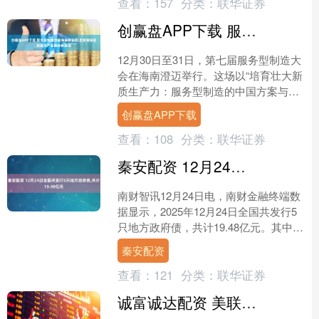
查看：
157
分类：
联华证券
创赢盘APP下载 服务型制造绘就海南新蓝图 自贸港探索双循环产业融合新路径
12月30日至31日，第七届服务型制造大
会在海南澄迈举行。这场以“培育壮大新
质生产力：服务型制造的中国方案与全
球合作”为主题的大会，与海南自贸港建
创赢盘APP下载
设封关运行的关....
查看：
108
分类：
联华证券
秦安配资 12月24日全国共发行5只地方政府债,共计19.48亿元
南财智讯12月24日电，南财金融终端数
据显示，2025年12月24日全国共发行5
只地方政府债，共计19.48亿元。其中，
政府一般专项债发行0只，共0.0亿元；
秦安配资
地....
查看：
121
分类：
联华证券
诚富诚达配资 美联储理事沃勒：就业市场表明美联储应继续降息