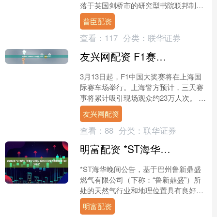
落于英国剑桥市的研究型书院联邦制大
学。剑桥为英国历史第二悠....
普臣配资
查看：
117
分类：
联华证券
友兴网配资 F1赛事将迎23万现场观众，遇堵车、大客流怎么办？
3月13日起，F1中国大奖赛将在上海国
际赛车场举行。上海警方预计，三天赛
事将累计吸引现场观众约23万人次。 为
应对大客流，确保赛事安全有序进行，
友兴网配资
警方将沿赛场出口....
查看：
88
分类：
联华证券
明富配资 *ST海华：控股子公司拟4300万元收购鲁新鼎盛100%股权
*ST海华晚间公告，基于巴州鲁新鼎盛
燃气有限公司（下称：“鲁新鼎盛”）所
处的天然气行业和地理位置具有良好的
发展前景，公司控股子公司茫崖源鑫拟
明富配资
与徐海波、徐瑶瑶、鲁....