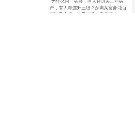
"为什么同一栋楼，有人住进去三年破
产，有人却连升三级？深圳某富豪花百
万请风水师，结果发现答案竟藏在一本
110页的古籍里！这本被香港风水界称
启航策略
为'改命圣经'的《二十....
查看：
190
分类：
联华证券
千红网配资 杰瑞恒日签署阿拉善盟盈通能源120万吨/年LNG战略枢纽项目
人民财讯10月11日电，杰瑞股份
（002353）消息，日前，杰瑞集团全资
子公司四川杰瑞恒日天然气工程有限公
司(简称“杰瑞恒日”)与阿拉善盟盈通能源
千红网配资
有限责任公司(....
查看：
186
分类：
联华证券
话题标签