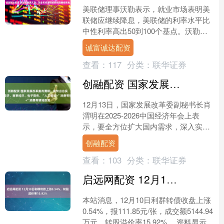
美联储理事沃勒表示，就业市场表明美
联储应继续降息，美联储的利率水平比
中性利率高出50到100个基点。沃勒不
认为通胀会再度加速上行。....
诚富诚达配资
查看：
117
分类：
联华证券
创融配资 国家发展改革委肖渭明：加快出台实施首发经济、赛事经济、电子商务、“人工智能+”消费等领域政策
12月13日，国家发展改革委副秘书长肖
渭明在2025-2026中国经济年会上表
示，要全方位扩大国内需求，深入实施
提振消费专项行动，加快放宽服务消费
创融配资
限制，加快出台....
查看：
103
分类：
联华证券
启远网配资 12月10日利群转债上涨0.54%，转股溢价率15.92%
本站消息，12月10日利群转债收盘上涨
0.54%，报111.85元/张，成交额5144.94
万元，转股溢价率15.92%。 资料显示，