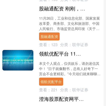
股融通配资 刚刚，利好来了！多股突然爆发，涨停
11月26日，工业和信息化部、国家发展
改革委、商务部、文化和旅游部、中国
人民银行、市场监管总局印发《关于增
强消费品供需适配性进一步促进消费的
股融通配资
实施方案》（以下简称....
查看：
123
分类：
联华证券
领航优配平台 11月25日 周二 农历十月初六 吉利的属相有哪些
本文个人观点，仅供娱乐，请勿迷信其
中！ “日子就像翻书，总有人好奇下一
页会不会更精彩。”今天咱们就来聊聊，
这个普通周二里，哪些属相可能感觉格
领航优配平台
外顺心。别急，先说明....
查看：
221
分类：
联华证券
澄海股票配资网平台 11月22日老凤祥黄金价格1298元/克