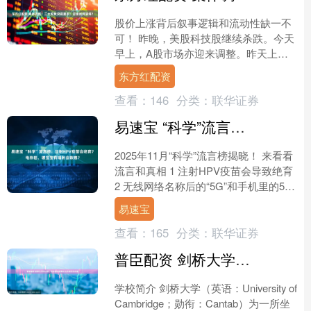
股价上涨背后叙事逻辑和流动性缺一不
可！ 昨晚，美股科技股继续杀跌。今天
早上，A股市场亦迎来调整。昨天上涨
的煤炭板块今天大幅杀跌，有色板块的
东方红配资
股票亦集体杀跌。科技板....
查看：
146
分类：
联华证券
易速宝 “科学”流言榜：注射HPV疫苗会绝育？电热毯、暖宝宝有辐射会致癌？
2025年11月“科学”流言榜揭晓！ 来看看
流言和真相 1 注射HPV疫苗会导致绝育
2 无线网络名称后的“5G”和手机里的5G
信号是一个意思 3 加湿器中加入....
易速宝
查看：
165
分类：
联华证券
普臣配资 剑桥大学博士后：在全球科研舞台上的地位与价值
学校简介 剑桥大学（英语：University of
Cambridge；勋衔：Cantab）为一所坐