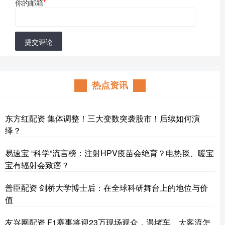
你的邮箱
*
提交评论
热点资讯
东方红配资 集体调整！三大变数突袭股市！后续如何演
绎？
易速宝 “科学”流言榜：注射HPV疫苗会绝育？电热毯、暖宝
宝有辐射会致癌？
普臣配资 剑桥大学博士后：在全球科研舞台上的地位与价
值
友兴网配资 F1赛事将迎23万现场观众，遇堵车、大客流怎