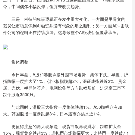
今，中间偶尔小幅反弹，但并未改变趋势。
三是，科技的叙事逻辑正在发生重大变化。一方面是甲骨文的
裁员让市场意识到AI融资并没有想象的那么顺利；另一方面AI冲击软
件公司的逻辑正在持续演绎。这导致整个AI板块估值显著承压。
集体调整
今日早盘，A股和港股承接外围市场走势，集体下跌。早盘，沪
指跌幅一度扩大至1%，创业板指跌超2%，深证成指跌近2%，贵金
属、光伏、半导体芯片、电网设备等方向跌幅居前，沪深京三市下
跌个股近3500只。
与此同时，港股三大指数一度集体跌超1%。A50跌幅亦有加
大。韩国股指一度暴跌超3%，日本股市亦跳水近1%。
更值得注意的两大现象是：现货白银再现跳水，跌幅扩大至
15%，现货黄金跌超3%；虚拟币市场跌幅更大，比特币一度跌破7.1