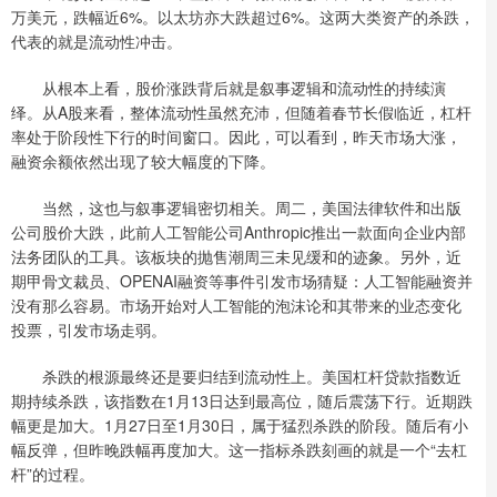
万美元，跌幅近6%。以太坊亦大跌超过6%。这两大类资产的杀跌，
代表的就是流动性冲击。
从根本上看，股价涨跌背后就是叙事逻辑和流动性的持续演
绎。从A股来看，整体流动性虽然充沛，但随着春节长假临近，杠杆
率处于阶段性下行的时间窗口。因此，可以看到，昨天市场大涨，
融资余额依然出现了较大幅度的下降。
当然，这也与叙事逻辑密切相关。周二，美国法律软件和出版
公司股价大跌，此前人工智能公司Anthropic推出一款面向企业内部
法务团队的工具。该板块的抛售潮周三未见缓和的迹象。另外，近
期甲骨文裁员、OPENAI融资等事件引发市场猜疑：人工智能融资并
没有那么容易。市场开始对人工智能的泡沫论和其带来的业态变化
投票，引发市场走弱。
杀跌的根源最终还是要归结到流动性上。美国杠杆贷款指数近
期持续杀跌，该指数在1月13日达到最高位，随后震荡下行。近期跌
幅更是加大。1月27日至1月30日，属于猛烈杀跌的阶段。随后有小
幅反弹，但昨晚跌幅再度加大。这一指标杀跌刻画的就是一个“去杠
杆”的过程。