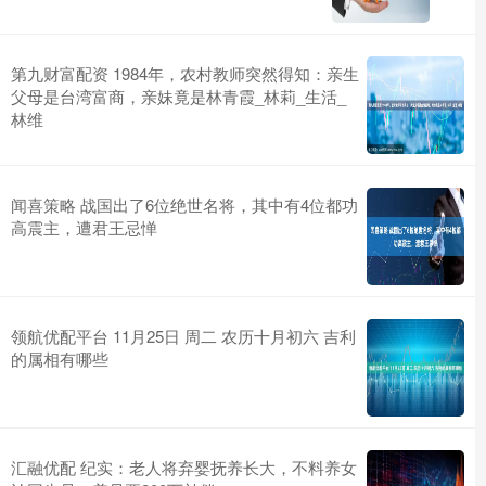
第九财富配资 1984年，农村教师突然得知：亲生
父母是台湾富商，亲妹竟是林青霞_林莉_生活_
林维
闻喜策略 战国出了6位绝世名将，其中有4位都功
高震主，遭君王忌惮
领航优配平台 11月25日 周二 农历十月初六 吉利
的属相有哪些
汇融优配 纪实：老人将弃婴抚养长大，不料养女