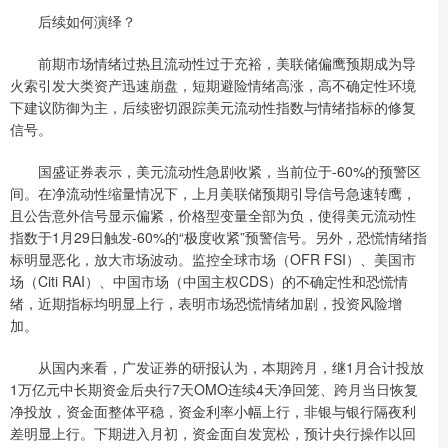
后续如何演绎？
前期市场情绪过热且流动性过于充裕，美联储偏鹰预期成为导
火索引发大类资产迅速崩盘，短期避险情绪高涨，高不确定性环境
下建议防御为主，后续密切跟踪美元流动性指数与情绪指标的修复
信号。
国盛证券表示，美元流动性急剧收紧，当前位于-60%的预警区
间。在净流动性缩量情况下，上月美联储预期引导信号急速转鹰，
且公告意外信号显示偏紧，价格型变量全部为负，使得美元流动性
指数于1月29日触发-60%的“极度收紧”预警信号。另外，恐慌情绪指
标明显恶化，放大市场波动。监控全球市场（OFR FSI）、美国市
场（Citi RAI）、中国市场（中国主权CDS）的不确定性和恐慌情
绪，近期指标均明显上行，表明市场恐慌情绪加剧，投资风险增
加。
从国内来看，广发证券的研报认为，本期跨月，继1月合计投放
1万亿元中长期资金后央行7天OMO连续4天净回笼、跨月当日恢复
净投放，资金面整体平稳，资金利率小幅上行，非银与银行隔夜利
差明显上行。下期进入月初，资金面自发宽松，预计央行操作以回