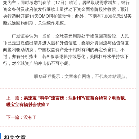
笼为主，同时考虑到春节（17日）临近，居民取现需求增加，银行
资金备付及政府债发行继续上量扰动下资金面将阶段性收紧，预计
央行适时开展14天OMO呵护流动性；此外，下期有7,000亿元3M买
断式逆回购到期，关注续作规模。
广发证券认为，当前，全球美元周期处于峰值回落阶段、人民
币已走过贬值出清并进入温和升值信道，叠加外资回流与估值修复
向盈利驱动切换，中国权益资产处于相对有利的再定价窗口。不
过，亦有分析指出，若AI叙事逻辑持续恶化，美国杠杆水平持续下
行，对全球资产的冲击仍不可小觑。
联华证券提示：文章来自网络，不代表本站观点。
上一篇：
易速宝 “科学”流言榜：注射HPV疫苗会绝育？电热毯、
暖宝宝有辐射会致癌？
下一篇：没有了
相关文章