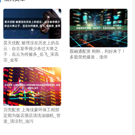
昊天优配 被埋没在历史上的岳
云：自古皇帝很少杀过大将之
股融通配资 刚刚，利好来了！
子，岳云为何被杀_岳飞_宋高
多股突然爆发，涨停
宗_金军
贝壳配资 上海佳蒙环保工程部
定期为饭店酒店清洗油烟机_管
道_清洁剂_油污