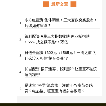
最新文章
东方红配资 集体调整！三大变数突袭股市！
1、
后续如何演绎？
策利配资 A股三大指数收跌 创业板指跌
2、
1.55% 成交额不足2.2万亿
日进金配资 1322元→1565元！一周之前 为
3、
什么没人相信“茅台会涨”？
长城配资 拨开迷雾，找到那个让宝宝不能安
4、
睡的秘密
易速宝 “科学”流言榜：注射HPV疫苗会绝
5、
育？电热毯、暖宝宝有辐射会致癌？