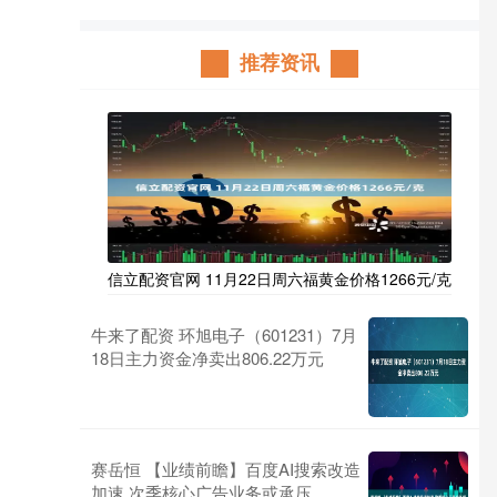
推荐资讯
信立配资官网 11月22日周六福黄金价格1266元/克
牛来了配资 环旭电子（601231）7月
18日主力资金净卖出806.22万元
赛岳恒 【业绩前瞻】百度AI搜索改造
加速 次季核心广告业务或承压