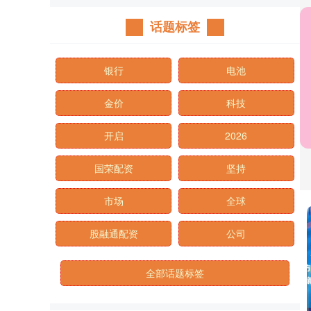
话题标签
银行
电池
金价
科技
开启
2026
国荣配资
坚持
市场
全球
股融通配资
公司
全部话题标签