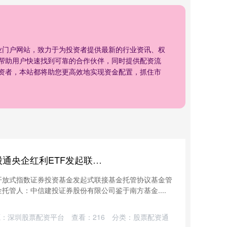
业门户网站，致力于为投资者提供最新的行业资讯、权
帮助用户快速找到可靠的合作伙伴，同时提供配资流
资者，本站都将助您更高效地实现资金配置，抓住市
仙牛网配资 南方中证国新港股通央企红利ETF发起联接A,南方中证国新港股通央企红利ETF发起联接C: 南方中证国新港股通央企红利交易型开放式指数证券投资基金发起式联接基金托管协议
开放式指数证券投资基金发起式联接基金托管协议基金管
托管人：中信建投证券股份有限公司鉴于南方基金....
源：深圳股票配资平台
查看：
216
分类：
股票配资通