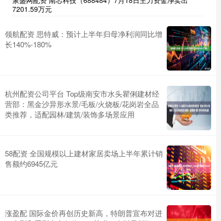
7201.59万元
领航配资 思特威：预计上半年归母净利润同比增
长140%-180%
杭州配资公司平台 Top级南安市水头瞿俐建材经
营部：黑金沙异形水景/毛板/火烧板/花岗岩全品
类推荐，适配园林/建筑/装饰多场景应用
58配资 全国规模以上建材家居卖场上半年累计销
售额约6945亿元
涨盈配 国际金价再创历史新高，特朗普宣布对进