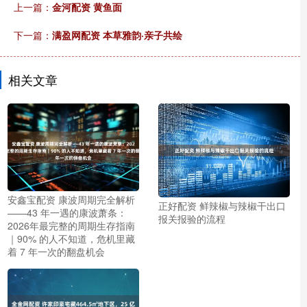
上一篇：
金河配资 黄鱼面
下一篇：
满盈网配资 本草雅韵·亲子共绘
相关文章
安鑫宝配资 康波周期完全解析
正好配资 鲜辣椒与辣椒干出口
——43 年一遇的康波萧条：
报关报验的流程
2026年最完整的周期生存指南
｜90% 的人不知道，危机里藏
着 7 年一次的翻盘机会